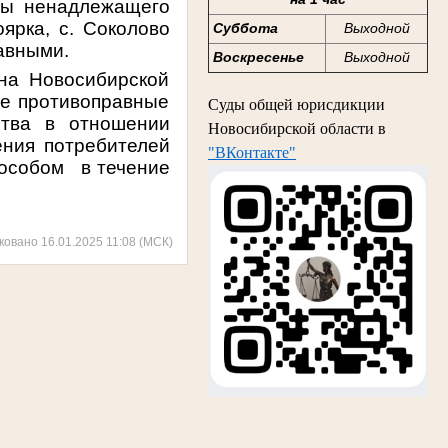
ды ненадлежащего
оярка, с. Соколово
Суббота
Выходной
авными.
Воскресенье
Выходной
на Новосибирской
ые противоправные
Суды общей юрисдикции
ства в отношении
Новосибирской области в
ения потребителей
"ВКонтакте"
пособом
в течение
ковано 16.01.2025 11:08 (МСК)