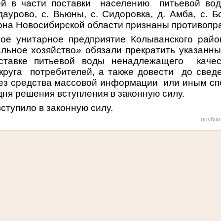
ей в части поставки
населению
питьевой во
даурово,
с. Вьюны, с. Сидоровка, д. Амба, с. Б
она Новосибирской области признаны противопр
ое унитарное предприятие Колыванского райо
льное хозяйство» обязали прекратить указанн
ставке питьевой воды ненадлежащего
каче
круга
потребителей, а также довести
до свед
ез средства массовой информации
или иным с
дня решения вступления в законную силу.
ступило в законную силу.
опубли