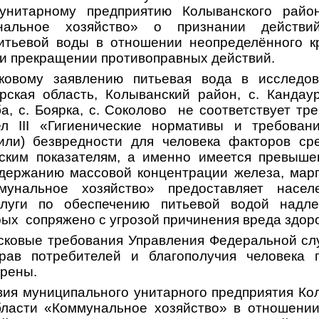
унитарному предприятию Колыванского райо
нальное хозяйство» о признании действи
итьевой воды в отношении неопределённого к
и прекращении противоправных действий.
ковому заявлению питьевая вода в исследо
рская область, Колыванский район, с
. Кандау
а, с. Боярка, с. Соколово
не соответствует т
дел
III
«Гигиенические нормативы и требован
(или) безвредности для человека факторов ср
ским показателям, а именно имеется превыше
держанию массовой концентрации железа, марг
унальное хозяйство» предоставляет насел
луги по обеспечению питьевой водой надле
рых
сопряжено с угрозой причинения вреда здор
Исковые требования Управления Федеральной сл
ав потребителей и благополучия человека 
орены.
вия муниципального унитарного предприятия Ко
бласти «Коммунальное хозяйство» в отношении