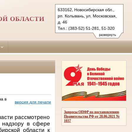
633162, Новосибирская обл.,
рп. Колывань, ул. Московская,
ОЙ ОБЛАСТИ
д. 46
Тел.: (383-52) 51-281, 51-320
kolyvansky.nsk@sudrf.ru
развернуть
ва в
версия для печати
Запросы ОПФР по постановлению
ласти рассмотрено
Правительства РФ от 28.06.2021 №
1037
 надзору в сфере
бирской области к