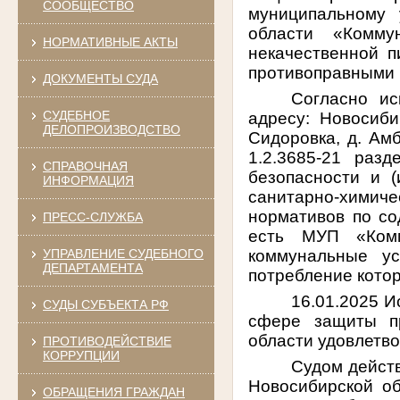
СООБЩЕСТВО
муниципальному 
области «Комму
НОРМАТИВНЫЕ АКТЫ
некачественной п
противоправными 
ДОКУМЕНТЫ СУДА
Согласно ис
СУДЕБНОЕ
адресу: Новосиби
ДЕЛОПРОИЗВОДСТВО
Сидоровка, д. Амб
1.2.3685-21 раз
СПРАВОЧНАЯ
безопасности и 
ИНФОРМАЦИЯ
санитарно-химиче
нормативов по со
ПРЕСС-СЛУЖБА
есть МУП «Комм
коммунальные ус
УПРАВЛЕНИЕ СУДЕБНОГО
ДЕПАРТАМЕНТА
потребление кото
16.01.2025 
СУДЫ СУБЪЕКТА РФ
сфере защиты пр
области удовлетв
ПРОТИВОДЕЙСТВИЕ
КОРРУПЦИИ
Судом дейст
Новосибирской о
ОБРАЩЕНИЯ ГРАЖДАН