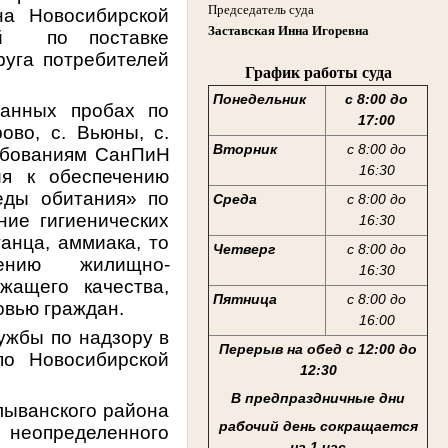
Председатель суда
на Новосибирской
Заставская Инна Игоревна
й
по поставке
руга потребителей
График работы суда
Понедельник
с 8:00 до
ванных пробах по
17:00
рово, с. Вьюны, с.
Вторник
с 8:00 до
ребованиям СанПиН
16:30
ия к обеспечению
еды обитания» по
Среда
с 8:00 до
ние гигиенических
16:30
анца, аммиака, то
Четверг
с 8:00 до
ению
жилищно-
16:30
жащего качества,
Пятница
с 8:00 до
овью граждан.
16:00
ужбы по надзору в
Перерыв на обед с 12:00 до
по Новосибирской
12:30
В предпраздничные дни
лыванского района
рабочий день сокращается
 неопределенного
на 1 час