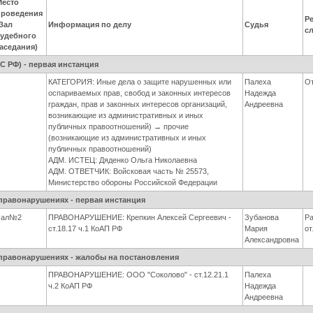
Место
проведения
Ре
(Зал
Информация по делу
Судья
с
судебного
заседания)
 РФ) - первая инстанция
КАТЕГОРИЯ: Иные дела о защите нарушенных или
Палеха
О
оспариваемых прав, свобод и законных интересов
Надежда
граждан, прав и законных интересов организаций,
Андреевна
возникающие из административных и иных
публичных правоотношений) → прочие
(возникающие из административных и иных
публичных правоотношений)
АДМ. ИСТЕЦ: Дяденко Ольга Николаевна
АДМ. ОТВЕТЧИК: Войсковая часть № 25573,
Министерство обороны Российской Федерации
правонарушениях - первая инстанция
Зал№2
ПРАВОНАРУШЕНИЕ: Крепкин Алексей Сергеевич -
Зубанова
Р
ст.18.17 ч.1 КоАП РФ
Мария
о
Александровна
правонарушениях - жалобы на постановления
ПРАВОНАРУШЕНИЕ: ООО "Соколово" - ст.12.21.1
Палеха
ч.2 КоАП РФ
Надежда
Андреевна