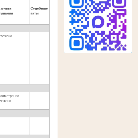
зультат
Судебные
лушания
акты
тложено
ассмотрение
тложено