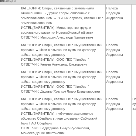
инстанция
КАТЕГОРИЯ: Споры, связанные с земельными
Палеха
отношениями → Другие споры, связанные с
Надежда
землепользованием → В иных случаях, связанных с
Андреевна
землепользованием
ИСТЕЦ(ЗАЯВИТЕЛЬ): Министерство труда и
социального развития Новосибирской области
ОТВЕТЧИК: Митрохин Александр Григорьевич
КАТЕГОРИЯ: Споры, связанные с имущественными
Палеха
правами → Иски о взыскании сумм по договору
Надежда
займа, кредитному договору
Андреевна
ИСТЕЦ(ЗАЯВИТЕЛЬ): ООО ПКО "Филберт"
ОТВЕТЧИК: Князев Александр Викторович
КАТЕГОРИЯ: Споры, связанные с имущественными
Палеха
правами → Иски о взыскании сумм по договору
Надежда
займа, кредитному договору
Андреевна
ИСТЕЦ(ЗАЯВИТЕЛЬ): ООО ПКО "Филберт"
ОТВЕТЧИК: Дедова (Храпко) Лидия Владимировна
КАТЕГОРИЯ: Споры, связанные с имущественными
Палеха
Н
правами → Иски о взыскании сумм по договору
Надежда
с
займа, кредитному договору
Андреевна
за
ИСТЕЦ(ЗАЯВИТЕЛЬ): публичное акционерное
общество Сбербанк в лице филиала - Сибирский
банк ПАО Сбербанк
ОТВЕТЧИК: Бадртдинов Тимур Русланович,
Моисеев Денис Дмитриевич