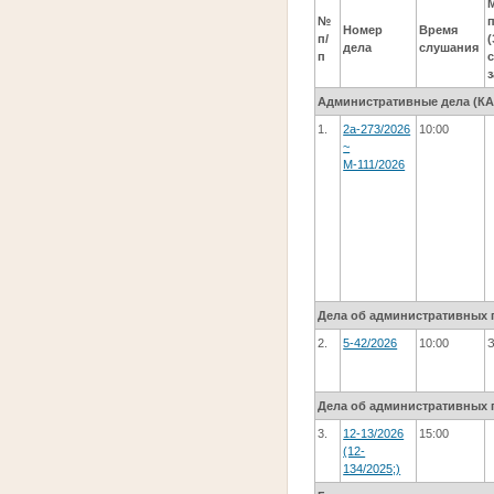
№
Номер
Время
п/
дела
слушания
п
Административные дела (КАC
1.
2а-273/2026
10:00
~
М-111/2026
Дела об административных 
2.
5-42/2026
10:00
Дела об административных 
3.
12-13/2026
15:00
(12-
134/2025;)