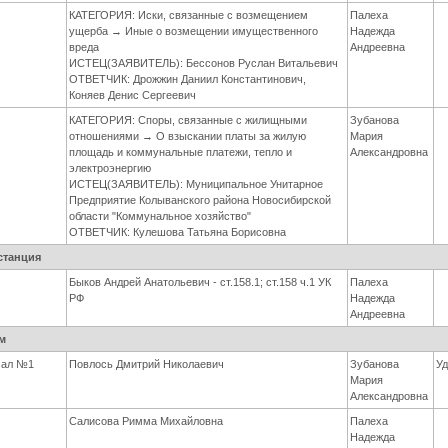
КАТЕГОРИЯ: Иски, связанные с возмещением
Палеха
ущерба → Иные о возмещении имущественного
Надежда
вреда
Андреевна
ИСТЕЦ(ЗАЯВИТЕЛЬ): Бессонов Руслан Витальевич
ОТВЕТЧИК: Дрожжин Даниил Константинович,
Коняев Денис Сергеевич
КАТЕГОРИЯ: Споры, связанные с жилищными
Зубанова
отношениями → О взыскании платы за жилую
Мария
площадь и коммунальные платежи, тепло и
Александровна
электроэнергию
ИСТЕЦ(ЗАЯВИТЕЛЬ): Муниципальное Унитарное
Предприятие Колыванского района Новосибирской
области "Коммунальное хозяйство"
ОТВЕТЧИК: Кулешова Татьяна Борисовна
станция
Быков Андрей Анатольевич - ст.158.1; ст.158 ч.1 УК
Палеха
РФ
Надежда
Андреевна
м
Зал №1
Повлось Дмитрий Николаевич
Зубанова
У
Мария
Александровна
Салисова Римма Михайловна
Палеха
Надежда