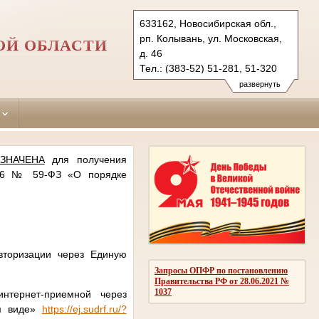
633162, Новосибирская обл.,
рп. Колывань, ул. Московская,
ОЙ ОБЛАСТИ
д. 46
Тел.: (383-52) 51-281, 51-320
kolyvansky.nsk@sudrf.ru
развернуть
ЗНАЧЕНА
для получения
006 № 59-ФЗ «О порядке
вторизации через Единую
Запросы ОПФР по постановлению
Правительства РФ от 28.06.2021 №
1037
нтернет-приемной через
ом виде»
https://ej.sudrf.ru/?