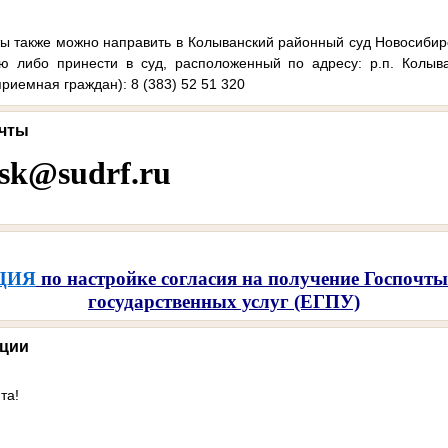
ы также можно направить в
Колыванский районный суд Новосибир
ью либо принести в суд, расположенный по адресу: р.п. Колыван
риемная граждан): 8 (383) 52 51 320
очты
nsk@sudrf.ru
ЦИЯ
по настройке согласия на получение Госпочт
государственных услуг (ЕГПУ)
ации
та!